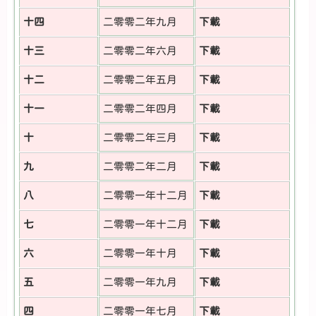
十四
二零零二年九月
下載
十三
二零零二年六月
下載
十二
二零零二年五月
下載
十一
二零零二年四月
下載
十
二零零二年三月
下載
九
二零零二年二月
下載
八
二零零一年十二月
下載
七
二零零一年十二月
下載
六
二零零一年十月
下載
五
二零零一年九月
下載
四
二零零一年七月
下載