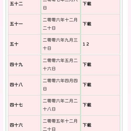
五十二
下載
日
二零零六年十二月
五十一
下載
二十日
二零零六年九月三
五十
1
2
十日
二零零六年五月二
四十九
下載
十六日
二零零六年四月四
四十八
下載
日
二零零六年二月二
四十七
下載
十八日
二零零五年十二月
四十六
下載
二十日