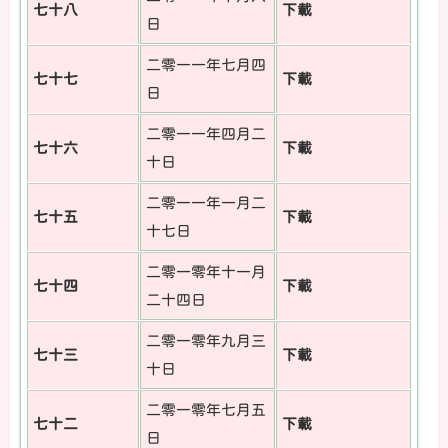
七十八
下載
日
二零一一年七月四
七十七
下載
日
二零一一年四月二
七十六
下載
十日
二零一一年一月二
七十五
下載
十七日
二零一零年十一月
七十四
下載
二十四日
二零一零年九月三
七十三
下載
十日
二零一零年七月五
七十二
下載
日