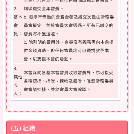
至翌年八月三十一日任何時間成為本會會員，
2.
均須繳交全年會費。
基本
b. 每學年需繳的會費金額及繳交次數由常務委
會
員會擬定，並於會員大會通過。所有已繳交的
員：
會費將不獲退還。
c. 除列明的費用外，會員沒有義務再向本會提
供金錢資助。但任何會員均可自願捐款予本
會，以支援本會的活動。
3.
本會除向各基本會會員收取會費外，亦可接受
其他
各種認捐、捐贈、禮物及饋贈，唯需常務委員
收
會審議批核，並於會員大會確認。
入：
(五) 組織