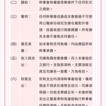
(二)
贊助：
幹事會有權接受無條件下任何形式
之捐助。
(三)
聲明：
任何幹事會成員或本會會員不可使
用公職身份或校友會名義對外借
貸、投資或進行商業買賣。所有損
失本會不會負任何責任。
(四)
責任承
如本會有任何負債，均由應屆所有
擔：
幹事承擔。
(五)
收入與支
司庫負責收集會費，存入本會指定
出：
之銀行。支取款項時，支票須經主
席及司庫各一簽署，方為有效。
(六)
財務支
所有支出均須得幹事會核准，備用
出：
現金不得多於港幣五佰元，司庫須
保留一切收支單據五年。本會財務
支出之最高準則為當屆執行幹事會
任期屆滿時，不能有赤字結存。