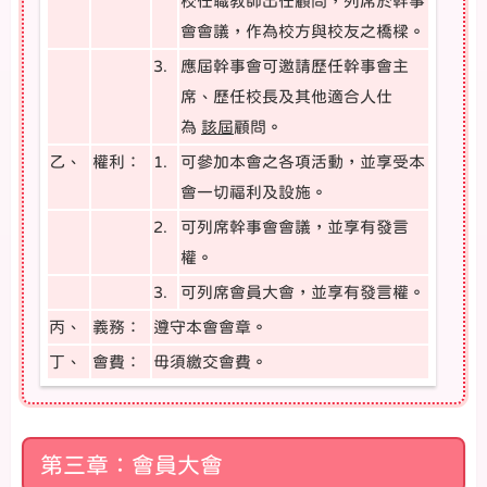
校任職教師出任顧問，列席於幹事
會會議，作為校方與校友之橋樑。
3.
應屆幹事會可邀請歷任幹事會主
席、歷任校長及其他適合人仕
為
該屆
顧問。
乙、
權利：
1.
可參加本會之各項活動，並享受本
會一切福利及設施。
2.
可列席幹事會會議，並享有發言
權。
3.
可列席會員大會，並享有發言權。
丙、
義務：
遵守本會會章。
丁、
會費：
毋須繳交會費。
第三章：會員大會