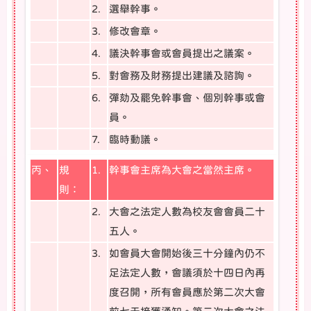
2.
選舉幹事。
3.
修改會章。
4.
議決幹事會或會員提出之議案。
5.
對會務及財務提出建議及諮詢。
6.
彈劾及罷免幹事會、個別幹事或會
員。
7.
臨時動議。
丙、
規
1.
幹事會主席為大會之當然主席。
則：
2.
大會之法定人數為校友會會員二十
五人。
3.
如會員大會開始後三十分鐘內仍不
足法定人數，會議須於十四日內再
度召開，所有會員應於第二次大會