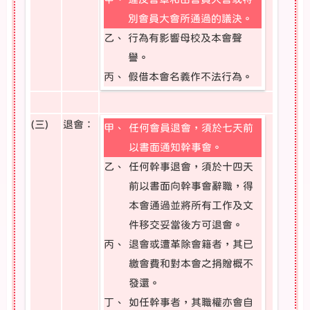
別會員大會所通過的議決。
乙、
行為有影響母校及本會聲
譽。
丙、
假借本會名義作不法行為。
(三)
退會：
甲、
任何會員退會，須於七天前
以書面通知幹事會。
乙、
任何幹事退會，須於十四天
前以書面向幹事會辭職，得
本會通過並將所有工作及文
件移交妥當後方可退會。
丙、
退會或遭革除會籍者，其已
繳會費和對本會之捐贈概不
發還。
丁、
如任幹事者，其職權亦會自