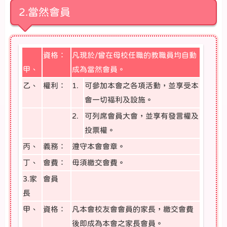
2.當然會員
資格：
凡現於/曾在母校任職的教職員均自動
甲、
成為當然會員。
乙、
權利：
1.
可參加本會之各項活動，並享受本
會一切褔利及設施。
2.
可列席會員大會，並享有發言權及
投票權。
丙、
義務：
遵守本會會章。
丁、
會費：
毋須繳交會費。
3.家
會員
長
甲、
資格：
凡本會校友會會員的家長，繳交會費
後即成為本會之家長會員。