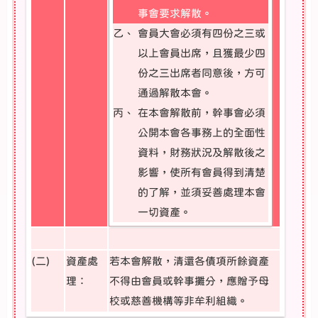
事會要求解散。
乙、
會員大會必須有四份之三或
以上會員出席，且獲最少四
份之三出席者同意後，方可
通過解散本會。
丙、
在本會解散前，幹事會必須
公開本會各事務上的全面性
資料，財務狀況及解散後之
影響，使所有會員得到清楚
的了解，並須妥善處理本會
一切資產。
(二)
資產處
若本會解散，清還各債項所餘資產
理：
不得由會員或幹事攤分，應贈予母
校或慈善機構等非牟利組織。