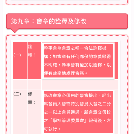
第九章：會章的詮釋及修改
詮
幹事會為會章之唯一合法詮釋機
(一)
釋：
構；如會章有任何部份的意義顯得
不明確，幹事會有權加以詮釋，以
便有效率地處理會務。
(二)
修
修改會章必須由幹事會提出，經出
章：
席會員大會或特別會員大會之二分
之一以上會員通過，新會章交母校
之「學校管理委員會」報備後，方
可執行。