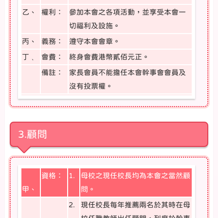
乙、
權利：
參加本會之各項活動，並享受本會一
切福利及設施。
丙、
義務：
遵守本會會章。
丁﹑
會費：
終身會費港幣貳佰元正。
備註：
家長會員不能擔任本會幹事會會員及
沒有投票權。
3.顧問
資格：
1.
母校之現任校長均為本會之當然顧
甲、
問。
2.
現任校長每年推薦兩名於其時在母