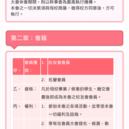
大會休會期間，則以幹事會為最高執行機構。
本會之一切決策須與母校商議，徵得校方同意後，方可
執行。
第二章：會籍
會員種
1.
校友會會員
甲、
類：
2.
名譽會員
乙、
資格：
凡於母校畢業 / 修業的學生，繳交會
費後即成為本會之校友會會員。
丙、
權利：
1.
參加本會之各項活動，並享受本會
一切福利及設施。
2.
享有在會員大會提名、候選、動