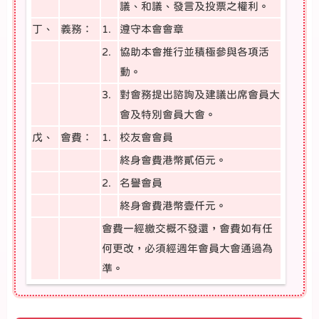
議、和議、發言及投票之權利。
丁、
義務：
1.
遵守本會會章
2.
協助本會推行並積極參與各項活
動。
3.
對會務提出諮詢及建議出席會員大
會及特別會員大會。
戊、
會費：
1.
校友會會員
終身會費港幣貳佰元。
2.
名譽會員
終身會費港幣壹仟元。
會費一經繳交概不發還，會費如有任
何更改，必須經週年會員大會通過為
準。