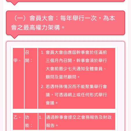
（一）會員大會：每年舉行一次，為本
會之最高權力架構。
召
會員大會由應屆幹事會於任滿前
甲、
開：
三個月內召開，幹事會須於舉行
大會前最少七天通知全體會員、
顧問及當然顧問。
若遇特殊情況而不能聚集舉行會
議，可透過網上或任何形式舉行
會議。
乙、
功
1.
通過幹事會提交之會務報告及財政
能：
報告。