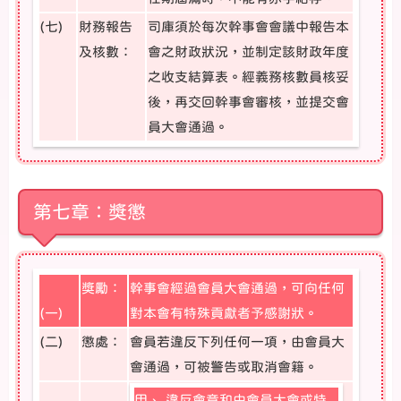
(七)
財務報告
司庫須於每次幹事會會議中報告本
及核數：
會之財政狀況，並制定該財政年度
之收支結算表。經義務核數員核妥
後，再交回幹事會審核，並提交會
員大會通過。
第七章：獎懲
獎勵：
幹事會經過會員大會通過，可向任何
(一)
對本會有特殊貢獻者予感謝狀。
(二)
懲處：
會員若違反下列任何一項，由會員大
會通過，可被警告或取消會籍。
甲、
違反會章和由會員大會或特