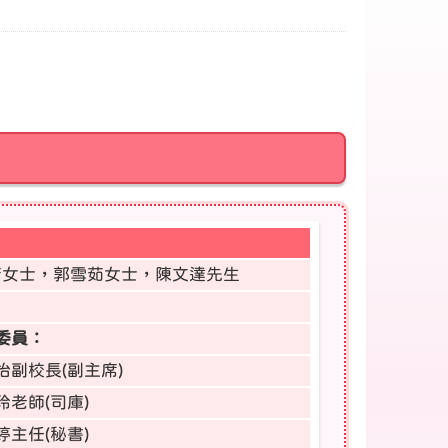
芳女士，郭雪茹女士，陳文達先生
委員：
怡副校長(副主席)
玲老師(司庫)
婷主任(秘書)