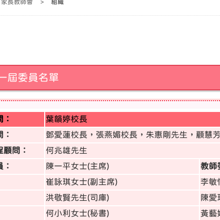
家長教師會
>
組織
一屆委員名單
問：
葉韻婷校長
問：
鄧愛蓮校長，張燕媚校長，朱惠剛先生，顧慧
程顧問：
何兆雄先生
員：
陳一平女士(主席)
教師
崔詠琪
女士
(副主席)
李敏
洪敬賢先生(司庫)
陳愛
何小利女士(秘書)
黃藝