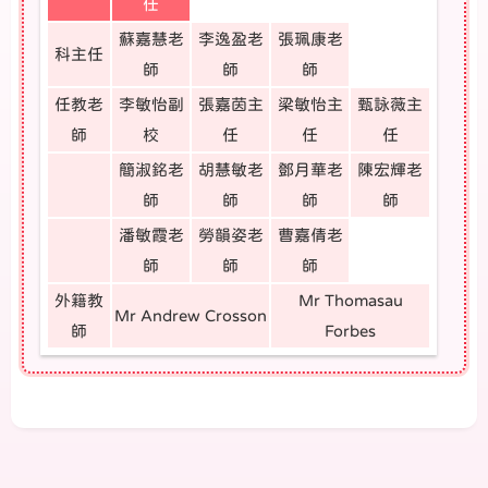
任
蘇嘉慧老
李逸盈老
張珮康老
科主任
師
師
師
任教老
李敏怡副
張嘉茵主
梁敏怡主
甄詠薇主
師
校
任
任
任
簡淑銘老
胡慧敏老
鄧月華老
陳宏輝老
師
師
師
師
潘敏霞老
勞韻姿老
曹嘉倩老
師
師
師
外籍教
Mr Thomasau
Mr Andrew Crosson
師
Forbes