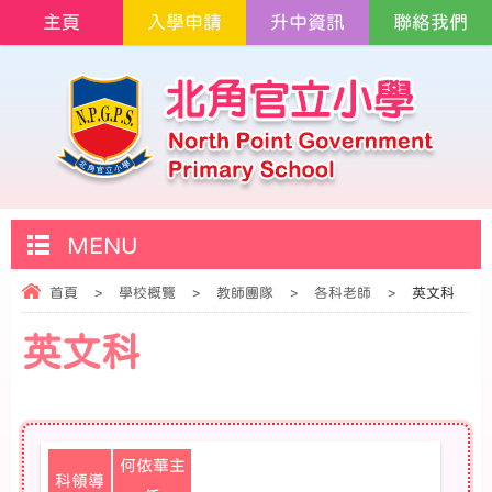
主頁
入學申請
升中資訊
聯絡我們
MENU
首頁
>
學校概覽
>
教師團隊
>
各科老師
>
英文科
英文科
何依華主
科領導