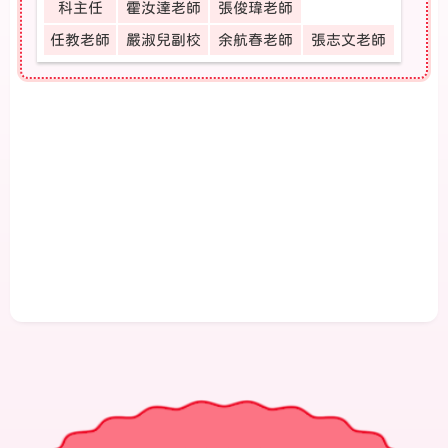
科主任
霍汝達老師
張俊瑋老師
任教老師
嚴淑兒副校
余航春老師
張志文老師