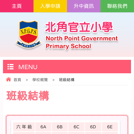
主頁
入學申請
升中資訊
聯絡我們
MENU
首頁
>
學校概覽
>
班級結構
班級結構
六 年 級
6A
6B
6C
6D
6E