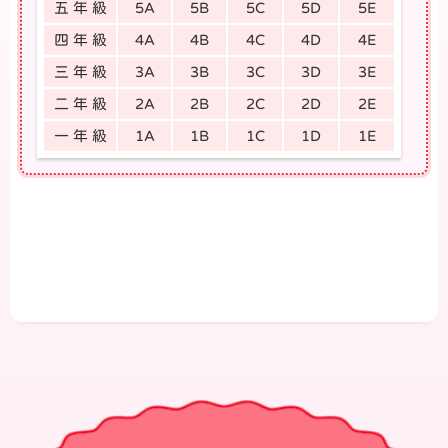
五 年 級
5A
5B
5C
5D
5E
四 年 級
4A
4B
4C
4D
4E
三 年 級
3A
3B
3C
3D
3E
二 年 級
2A
2B
2C
2D
2E
一 年 級
1A
1B
1C
1D
1E