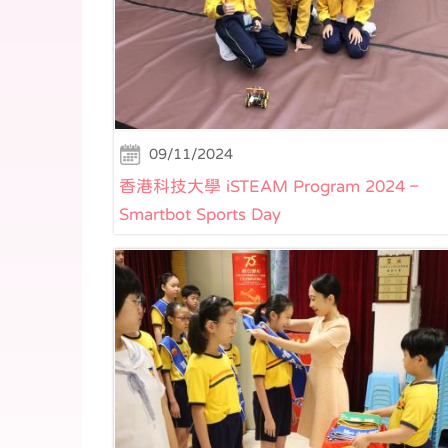
09/11/2024
香港科技大學 iSTEAM Program 2024 –
Smartbot Sports Day