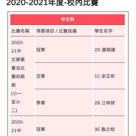
2020-2021年度-校內比賽
中文科
比賽名稱
得獎項目 / 比賽成績
學生名字
2020-
冠軍
2D 葉朗謙
21中
文硬筆
書法比
亞軍
1C 余芷昕
賽初級
組
(小一
至小
季軍
2B 江梓妍
二)
2020-
冠軍
3E 魯之晗
21中