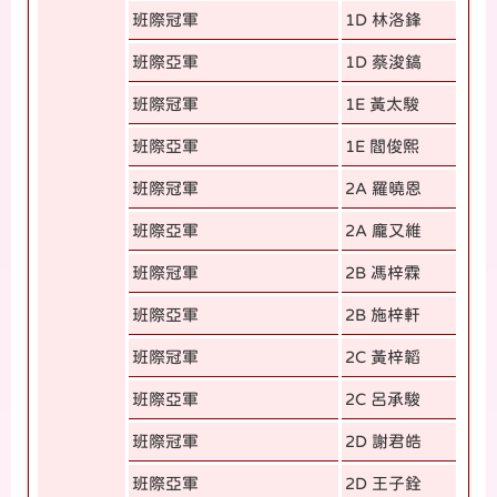
班際冠軍
1D 林洛鋒
班際亞軍
1D 蔡浚鎬
班際冠軍
1E 黃太駿
班際亞軍
1E 閻俊熙
班際冠軍
2A 羅曉恩
班際亞軍
2A 龐又維
班際冠軍
2B 馮梓霖
班際亞軍
2B 施梓軒
班際冠軍
2C 黃梓韜
班際亞軍
2C 呂承駿
班際冠軍
2D 謝君皓
班際亞軍
2D 王子銓