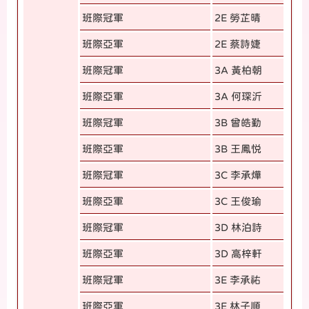
班際冠軍
2E 勞芷晴
班際亞軍
2E 蔡詩婕
班際冠軍
3A 黃柏朝
班際亞軍
3A 何琛沂
班際冠軍
3B 曾皓勤
班際亞軍
3B 王鳳悦
班際冠軍
3C 李承燁
班際亞軍
3C 王俊瑜
班際冠軍
3D 林泊詩
班際亞軍
3D 高梓軒
班際冠軍
3E 李承祐
班際亞軍
3E 林子順