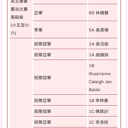
英文硬筆
書法比賽
亞軍
6D 林姍慧
高級組
(小五至小
季軍
5A 吳君晴
六)
班際冠軍
1A 吳澔銘
班際亞軍
1A 趙韻詩
1B
Illustrisimo
班際冠軍
Caleigh Jen
Baldo
班際亞軍
1B 李梓豪
班際冠軍
1C 陳諾姸
班際亞軍
1C 李洛詩