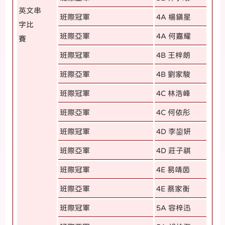
英文串
班際冠軍
4A 楊鎮星
字比
班際亞軍
4A 何嘉耀
賽
班際冠軍
4B 王梓朗
班際亞軍
4B 劉家駿
班際冠軍
4C 林浩峰
班際亞軍
4C 何依彤
班際冠軍
4D 李鋆妍
班際亞軍
4D 莊子祺
班際冠軍
4E 易靖茵
班際亞軍
4E 蔡家衡
班際冠軍
5A 容梓迅