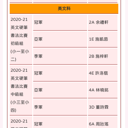
英文科
2020-21
冠軍
2A 余禮軒
英文硬筆
書法比賽
亞軍
1E 施凱茵
初級組
(小一至小
季軍
2B 施梓軒
二)
2020-21
冠軍
4E 許洛翡
英文硬筆
書法比賽
亞軍
4A 林曉銘
中級組
(小三至小
季軍
3D 董詩霖
四)
2020-21
冠軍
6A 周敔瑤