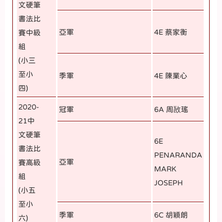
文硬筆
書法比
亞軍
4E 蔡家衡
賽中級
組
(小三
至小
季軍
4E 陳業心
四)
2020-
冠軍
6A 周敔瑤
21中
文硬筆
6E
書法比
PENARANDA
亞軍
賽高級
MARK
組
JOSEPH
(小五
至小
季軍
6C 胡穎朗
六)