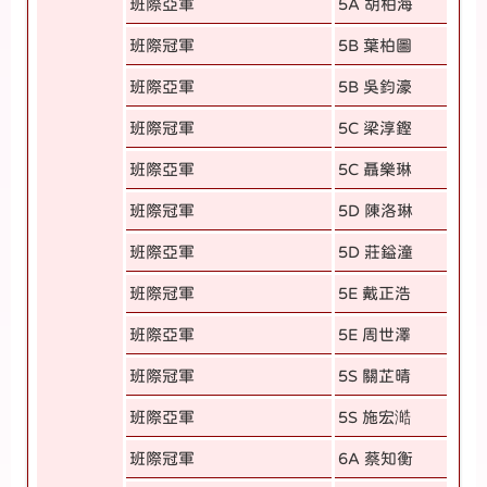
班際亞軍
5A 胡柏海
班際冠軍
5B 葉柏圖
班際亞軍
5B 吳鈞濠
班際冠軍
5C 梁淳鏗
班際亞軍
5C 聶樂琳
班際冠軍
5D 陳洛琳
班際亞軍
5D 莊鎰潼
班際冠軍
5E 戴正浩
班際亞軍
5E 周世澤
班際冠軍
5S 關芷晴
班際亞軍
5S 施宏澔
班際冠軍
6A 蔡知衡