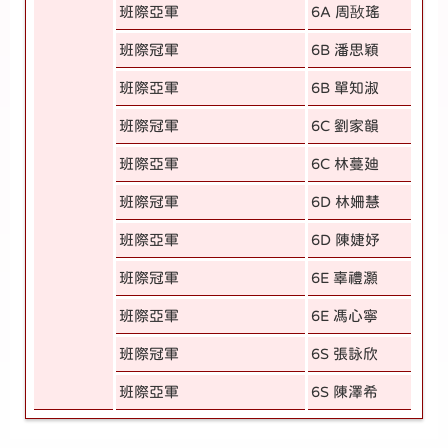
班際亞軍
6A 周敔瑤
班際冠軍
6B 潘思穎
班際亞軍
6B 單知淑
班際冠軍
6C 劉家韻
班際亞軍
6C 林蔓廸
班際冠軍
6D 林姍慧
班際亞軍
6D 陳婕妤
班際冠軍
6E 辜禮灝
班際亞軍
6E 馮心寧
班際冠軍
6S 張詠欣
班際亞軍
6S 陳澤希