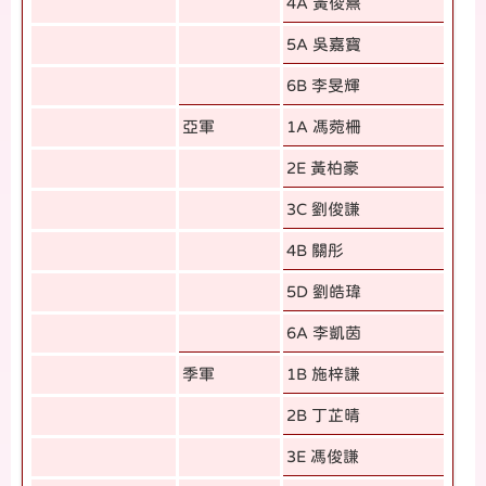
4A 黃俊熹
5A 吳嘉寶
6B 李旻輝
亞軍
1A 馮菀柵
2E 黃柏豪
3C 劉俊謙
4B 關彤
5D 劉皓瑋
6A 李凱茵
季軍
1B 施梓謙
2B 丁芷晴
3E 馮俊謙