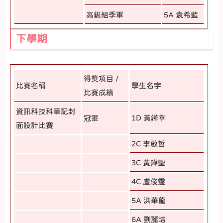
高級組季軍
5A 袁希藍
下學期
得獎項目 /
比賽名稱
學生名字
比賽成績
資訊科技科筆記封
1D 黃鏵葶
冠軍
面設計比賽
2C 李啟哲
3C 黃鏵瑩
4C 盧俊霆
5A 洪華龍
6A 劉麗培