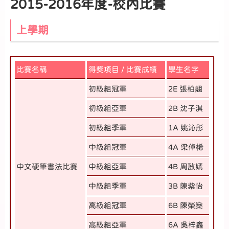
2015-2016年度-校內比賽
上學期
比賽名稱
得獎項目 / 比賽成績
學生名字
初級組冠軍
2E 張柏翹
初級組亞軍
2B 沈子淇
初級組季軍
1A 姚沁彤
中級組冠軍
4A 梁倬桸
中文硬筆書法比賽
中級組亞軍
4B 周敔嫣
中級組季軍
3B 陳紫怡
高級組冠軍
6B 陳榮燊
高級組亞軍
6A 吳梓鑫