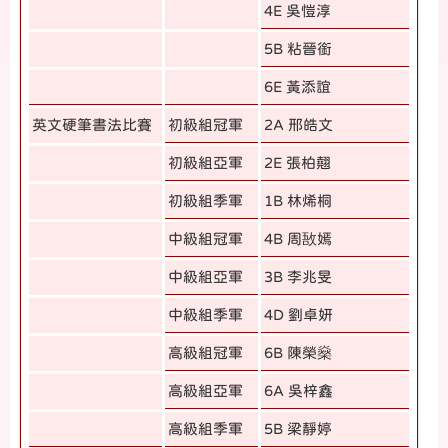
4E 吳愷淳
5B 粘晉銜
6E 黃添誼
英文硬筆書法比賽
初級組冠軍
2A 邢皓文
初級組亞軍
2E 張柏翹
初級組季軍
1B 林烯桐
中級組冠軍
4B 周敔嫣
中級組亞軍
3B 李兆旻
中級組季軍
4D 劉卓妍
高級組冠軍
6B 陳榮燊
高級組亞軍
6A 吳梓鑫
高級組季軍
5B 梁靜婷