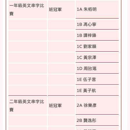
一年級英文串字比
1A 朱栢明
班冠軍
賽
1B 馮心寧
1B 譚梓鋒
1C 劉家韻
1C 黃宗澤
1D 周敔瑤
1E 伍子言
1E 黃子航
二年級英文串字比
2A 徐樂彥
班冠軍
賽
2B 龔逸彤