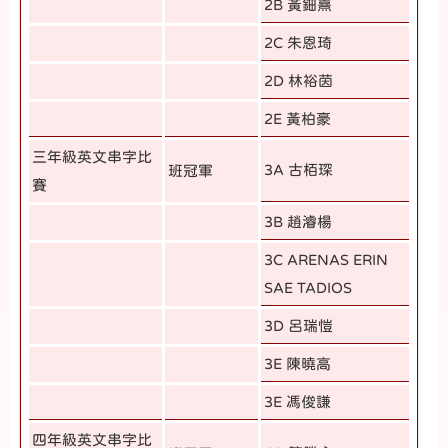
2B 黃鈿熹
2C 朱恩琦
2D 林裕茵
2E 黃柏豪
三年級英文串字比
3A 古栢琛
班冠軍
賽
3B 趙濬楊
3C ARENAS ERIN
SAE TADIOS
3D 呂瑞愷
3E 陳曉高
3E 馮俊謙
四年級英文串字比