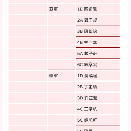
亞軍
1E 蔡鋆曦
2A 甄千緹
3B 陳紫怡
4B 林浩嘉
5A 戴子軒
6C 施燊燊
季軍
1D 黃曉楹
2B 丁芷晴
3D 許芷蕎
4C 王靖航
5C 鍾旭軒