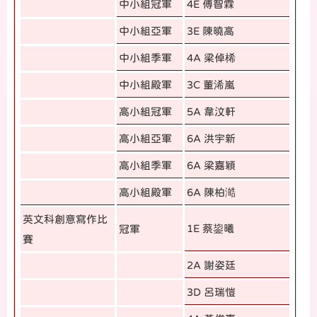
中小組冠軍
4E 傅智霖
中小組亞軍
3E 陳曉高
中小組季軍
4A 梁倬桸
中小組殿軍
3C 董浠嵐
高小組冠軍
5A 韋汶軒
高小組亞軍
6A 洪宇新
高小組季軍
6A 梁嘉穎
高小組殿軍
6A 陳柏澔
英文科創意寫作比
1E 蔡鋆曦
冠軍
賽
2A 謝姿廷
3D 呂瑞愷