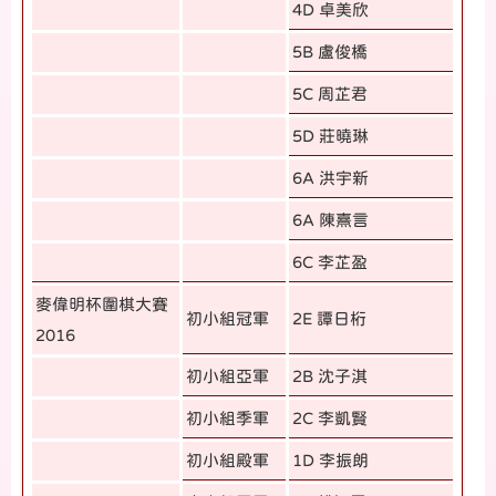
4D 卓美欣
5B 盧俊橋
5C 周芷君
5D 莊曉琳
6A 洪宇新
6A 陳熹言
6C 李芷盈
麥偉明杯圍棋大賽
初小組冠軍
2E 譚日桁
2016
初小組亞軍
2B 沈子淇
初小組季軍
2C 李凱賢
初小組殿軍
1D 李振朗