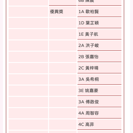
6B 陳晨
優異獎
1A 歐柏賢
1D 葉芷穎
1E 黃子航
2A 洪子峻
2B 張嘉怡
2C 黃梓晴
3A 吳希桐
3E 姚嘉豪
3A 傅啟俊
4A 周智容
4C 高菲