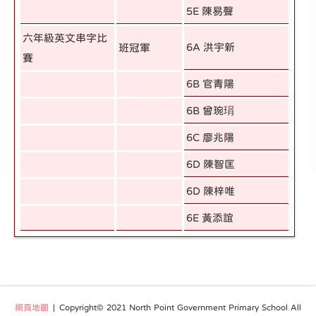
5E 陳易聲
六年級英文串字比
6A 洪宇新
班冠軍
賽
6B 官青陽
6B 曾琬琄
6C 廖兆陽
6D 陳智匡
6D 陳梓唯
6E 黃添誼
網頁地圖
| Copyright© 2021 North Point Government Primary School All