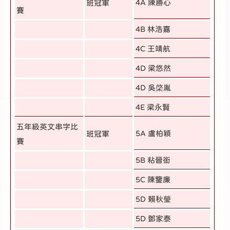
4A 陳勝心
班冠軍
賽
4B 林浩嘉
4C 王靖航
4D 梁悠然
4D 吳棨胤
4E 梁永賢
五年級英文串字比
5A 盧柏穎
班冠軍
賽
5B 粘晉銜
5C 陳鑒廉
5D 賴秋瑩
5D 鄧家泰