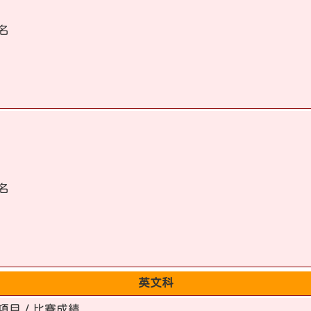
名
名
英文科
項目 / 比賽成績