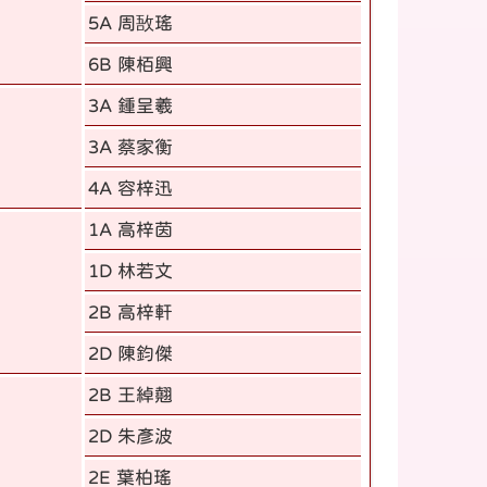
5A 周敔瑤
6B 陳栢興
3A 鍾呈羲
3A 蔡家衡
4A 容梓迅
1A 高梓茵
1D 林若文
2B 高梓軒
2D 陳鈞傑
2B 王綽翹
2D 朱彥波
2E 葉柏瑤