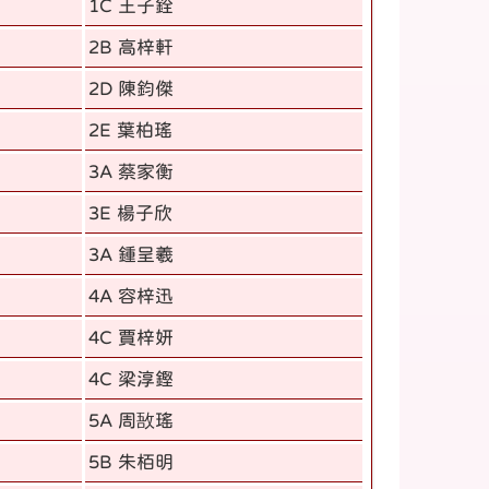
1C 王子銓
2B 高梓軒
2D 陳鈞傑
2E 葉柏瑤
3A 蔡家衡
3E 楊子欣
3A 鍾呈羲
4A 容梓迅
4C 賈梓妍
4C 梁淳鏗
5A 周敔瑤
5B 朱栢明