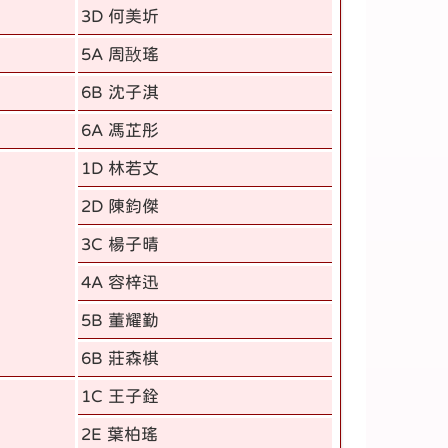
3D 何美圻
5A 周敔瑤
6B 沈子淇
6A 馮芷彤
1D 林若文
2D 陳鈞傑
3C 楊子晴
4A 容梓迅
5B 董耀勤
6B 莊森棋
1C 王子銓
2E 葉柏瑤