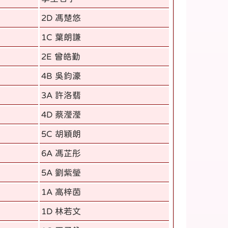
2D 馮楚悠
1C 葉朗謙
2E 曾皓勤
4B 吳鈞濠
3A 許洛翡
4D 蔡瀅瀅
5C 胡穎朗
6A 馮芷彤
5A 劉紫瑩
1A 高梓茵
1D 林若文