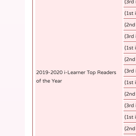
(3rd 
(1st 
(2nd
(3rd 
(1st 
(2nd
(3rd 
2019-2020 i-Learner Top Readers
of the Year
(1st 
(2nd
(3rd 
(1st 
(2nd