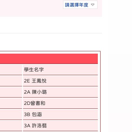
請選擇年度
學生名字
2E 王鳳悅
2A 陳小璐
2D曾書和
3B 包涵
3A 許洛翡