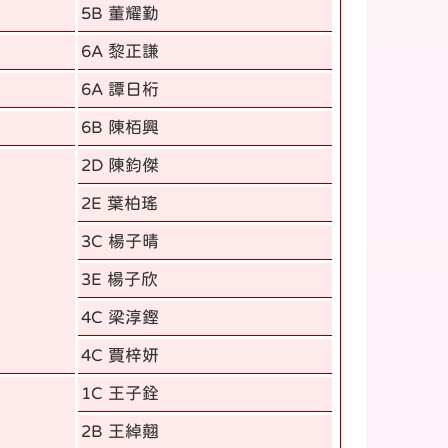
5B 董耀勤
6A 黎正謙
6A 譚日桁
6B 陳栢興
2D 陳鈞傑
2E 葉柏瑤
3C 楊子晴
3E 楊子欣
4C 梁淳鏗
4C 賈梓妍
1C 王子銓
2B 王綽翹