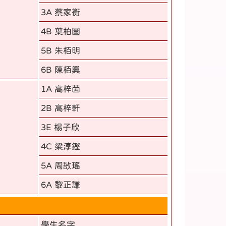
3A 蔡家衡
4B 葉柏圖
5B 朱栢明
6B 陳栢興
1A 高梓茵
2B 高梓軒
3E 楊子欣
4C 梁淳鏗
5A 周敔瑤
6A 黎正謙
學生名字