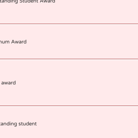
tanding Student Award
inum Award
 award
tanding student