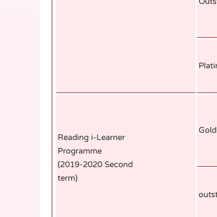
Outs
Plat
Gold
Reading i-Learner
Programme
(2019-2020 Second
term)
outs