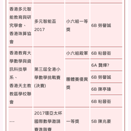
香港多元智
能教育與研
多元智能盃
小六組一等
究學會、
6B 勞譽誠
2017
獎
香港珠算協
會
香港教育大
小六組殿軍
6B 粘晉銜
學數學與資
6A 龔燁?
訊科技學
第三屆全港小
6B 勞譽誠
系、
學數學挑戰賽
團體賽優異
香港天主教
(決賽)
獎
6B 陳亭臻
教區學校聯
6B 粘晉銜
會
2017環亞太杯
---
國際數學邀請
一等獎
5B 陳兆豪
賽進階賽