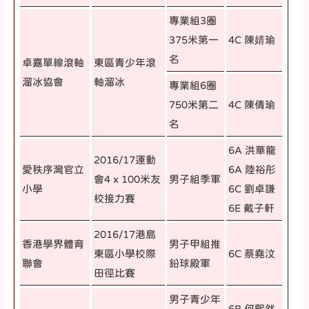
專業組3圈
375米第一
4C 陳婧瑜
名
卓嘉單線滾軸
東區青少年滾
溜冰協會
軸溜冰
專業組6圈
750米第二
4C 陳倩瑜
名
6A 洪華龍
2016/17運動
愛秩序灣官立
6A 陸裕彤
會4 x 100米友
男子組季軍
小學
6C 劉卓謙
校接力賽
6E 戴子軒
2016/17港島
香港學界體育
男子甲組推
東區小學校際
6C 蔡堯汶
聯會
鉛球殿軍
田徑比賽
男子青少年
6B
何熙然