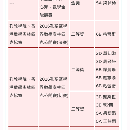
---
金獎
5A 梁倬桸
心算、數學全
能競賽
孔教學院、香
2016孔聖盃學
港數學奧林匹
界數學奧林匹
二等獎
6B 粘晉銜
克協會
克公開賽(決賽)
2D 單知淑
3D 周頌謙
二等獎
5B 譚蔓瑜
5B 嚴志渝
孔教學院、香
2016孔聖盃學
6B 粘晉銜
港數學奧林匹
界數學奧林匹
克協會
克公開賽(初賽)
3B 龔樂恆
3E 陳?興
三等獎
5A 梁博滔
5A 王詩雨