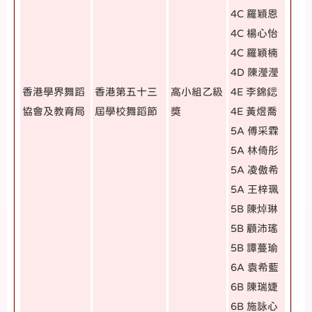
4C 羅穎恩
4C 楊心怡
4C 羅穎楠
4D 陳瀅瀅
香港學界舞蹈
香港第五十三
高小組乙級
4E 李錦鍶
協會及教育局
屆學校舞蹈節
獎
4E 黃煜喬
5A 傅采霖
5A 林倚彤
5A 凌傲希
5A 王梓珮
5B 陳焯琳
5B 顧沛瑤
5B 譚蔓瑜
6A 袁希藍
6B 陳瑞婕
6B 施詠心