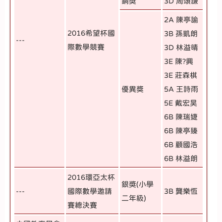
銅獎
3D 周頌謙
2A 陳亭諭
2016希望杯國
3B 孫凱朗
---
際數學競賽
3D 林溢晴
3E 陳?興
3E 莊森棋
優異獎
5A 王詩雨
5E 戴宏昊
6B 陳瑞婕
6B 陳亭臻
6B 顧國浩
6B 林溢朗
2016環亞太杯
銀獎(小學
---
國際數學邀請
3B 龔樂恆
二年級)
賽總決賽