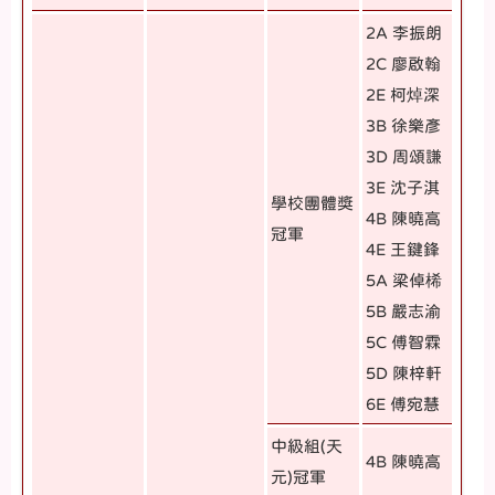
2A 李振朗
2C 廖啟翰
2E 柯焯深
3B 徐樂彥
3D 周頌謙
3E 沈子淇
學校團體獎
4B 陳曉高
冠軍
4E 王鍵鋒
5A 梁倬桸
5B 嚴志渝
5C 傅智霖
5D 陳梓軒
6E 傅宛慧
中級組(天
4B 陳曉高
元)冠軍