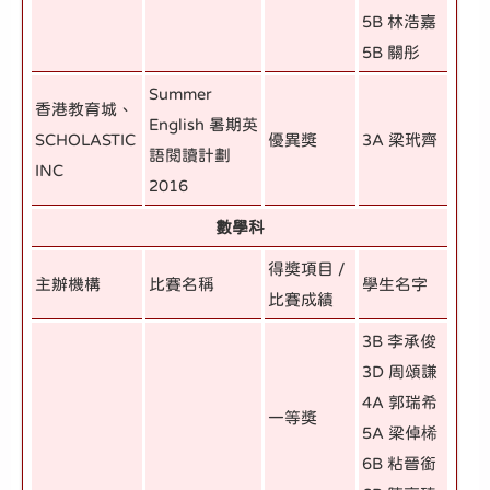
5B 林浩嘉
5B 關彤
Summer
香港教育城、
English 暑期英
SCHOLASTIC
優異獎
3A 梁玳齊
語閱讀計劃
INC
2016
數學科
得獎項目 /
主辦機構
比賽名稱
學生名字
比賽成績
3B 李承俊
3D 周頌謙
4A 郭瑞希
一等獎
5A 梁倬桸
6B 粘晉銜