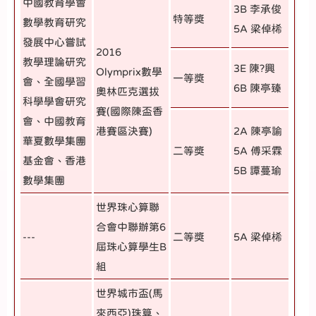
中國教育學會
3B 李承俊
特等獎
數學教育研究
5A 梁倬桸
發展中心嘗試
2016
教學理論研究
3E 陳?興
Olymprix數學
一等獎
會、全國學習
6B 陳亭臻
奧林匹克選拔
科學學會研究
賽(國際陳盃香
會、中國教育
港賽區決賽)
2A 陳亭諭
華夏數學集團
二等獎
5A 傅采霖
基金會、香港
5B 譚蔓瑜
數學集團
世界珠心算聯
合會中聯辦第6
---
二等獎
5A 梁倬桸
屆珠心算學生B
組
世界城市盃(馬
來西亞)珠算、