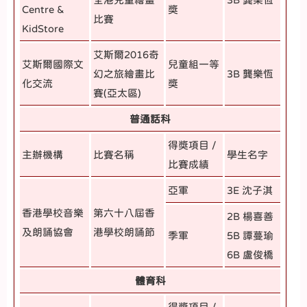
Centre &
獎
比賽
KidStore
艾斯爾2016
奇
艾斯爾國際文
兒童組一等
幻之旅繪畫比
3B
龔樂恆
化交流
獎
賽
(
亞太區
)
普通話科
得獎項目 /
主辦機構
比賽名稱
學生名字
比賽成績
亞軍
3E 沈子淇
香港學校音樂
第六十八屆香
2B 楊喜善
及朗誦協會
港學校朗誦節
季軍
5B 譚蔓瑜
6B 盧俊橋
體育科
得獎項目 /