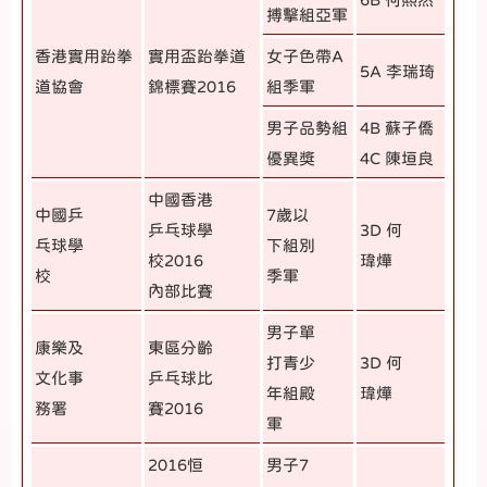
搏擊組亞軍
香港實用跆拳
實用盃跆拳道
女子色帶
A
5A
李瑞琦
道協會
錦標賽
2016
組季軍
男子品勢組
4B
蘇子僑
優異獎
4C
陳垣良
中國香港
中國乒
7歲以
乒乓球學
3D 何
乓球學
下組別
校2016
瑋燁
校
季軍
內部比賽
男子單
康樂及
東區分齡
打青少
3D 何
文化事
乒乓球比
年組殿
瑋燁
務署
賽2016
軍
2016恒
男子7