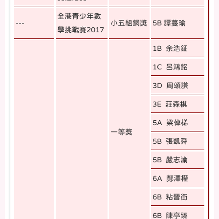
全港青少年數
---
小五組銅獎
5B 譚蔓瑜
學挑戰賽2017
1B 余浩鉦
1C 呂鴻銘
3D 周頌謙
3E 莊森棋
5A 梁倬桸
一等獎
5B 張凱舜
5B 嚴志渝
6A 鄺澤權
6B 粘晉銜
6B 陳亭臻