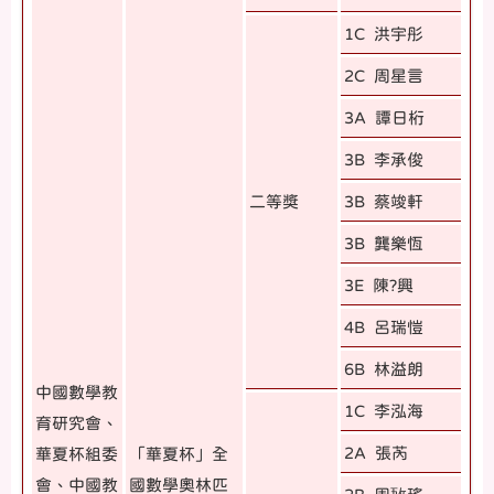
1C 洪宇彤
2C 周星言
3A 譚日桁
3B 李承俊
二等獎
3B 蔡竣軒
3B 龔樂恆
3E 陳?興
4B 呂瑞愷
6B 林溢朗
中國數學教
1C 李泓海
育研究會、
2A 張芮
華夏杯組委
「華夏杯」全
會、中國教
國數學奧林匹