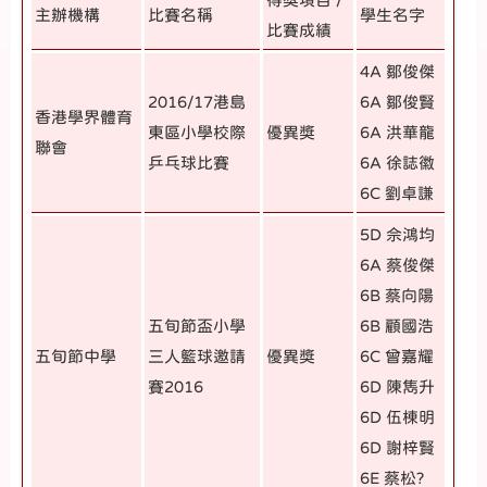
主辦機構
比賽名稱
學生名字
比賽成績
4A 鄒俊傑
2016/17港島
6A 鄒俊賢
香港學界體育
東區小學校際
優異獎
6A 洪華龍
聯會
乒乓球比賽
6A 徐誌徽
6C 劉卓謙
5D 佘鴻均
6A 蔡俊傑
6B 蔡向陽
五旬節盃小學
6B 顧國浩
五旬節中學
三人籃球邀請
優異獎
6C 曾嘉耀
賽2016
6D 陳雋升
6D 伍棟明
6D 謝梓賢
6E 蔡松?