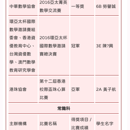
2016亞太菁英
中華數學協會
一等獎
6B 勞譽誠
數學交流賽
環亞太杯國際
數學邀請賽組
委會、香港資
2016環亞太杯
優教育中心、
國際數學邀請
冠軍
3E 陳?興
台灣資優數
賽總決賽
學、澳門數學
教育研究學會
第十二屆香港
港珠協會
校際盃珠心算
亞軍
2A 黃子航
比賽
常識科
得獎項目 /
主辦機構
比賽名稱
學生名字
比賽成績