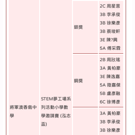
2C 周星言
3B 李承俊
3B 徐樂彥
銀獎
3B 蔡竣軒
3E 陳?興
5A 傅采霖
2B 周敔瑤
3A 黃柏豪
3E 陳逸嘉
銅獎
5A 陸嘉傑
5B 盧彥融
STEM夢工場系
6C 徐博彥
將軍澳香島中
列活動小學數
3A 黃柏豪
學
學邀請賽 (泓志
3B 李承俊
盃)
3B 徐樂彥