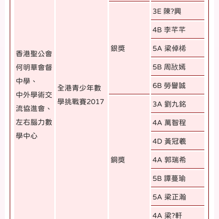
3E 陳?興
4B 李芊芊
銀獎
5A 梁倬桸
香港聖公會
5B 周敔嫣
何明華會督
中學、
6B 勞譽誠
全港青少年數
中外學術交
學挑戰賽2017
3A 劉九銘
流協進會、
左右腦力數
4A 萬智程
學中心
4D 黃冠羲
銅獎
4A 郭瑞希
5B 譚蔓瑜
5A 梁正瀚
4A 梁?軒