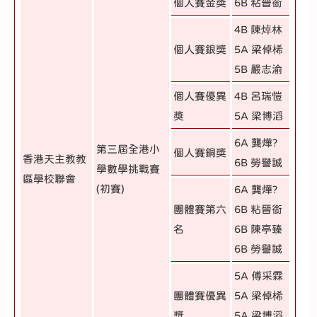
個人賽金獎
6B 粘晉銜
4B 陳焯林
個人賽銀獎
5A 梁倬桸
5B 嚴志渝
個人賽優異
4B 呂瑞愷
獎
5A 梁博滔
6A 龔燁?
第三屆全港小
個人賽銅獎
香港天主教教
6B 勞譽誠
學數學挑戰賽
區學校聯會
(初賽)
6A 龔燁?
團體賽第六
6B 粘晉銜
名
6B 陳亭臻
6B 勞譽誠
5A 傅采霖
團體賽優異
5A 梁倬桸
獎
5A 梁博滔