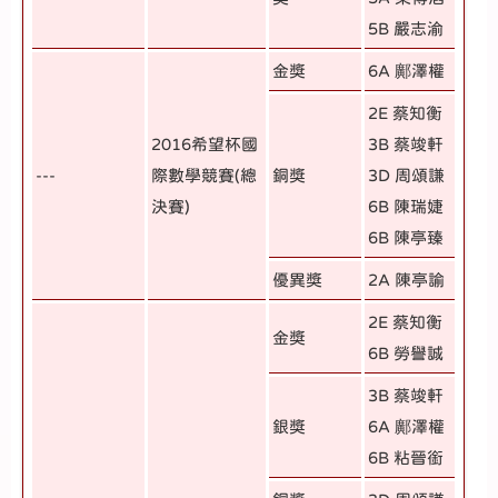
5B 嚴志渝
金獎
6A 鄺澤權
2E 蔡知衡
2016希望杯國
3B 蔡竣軒
---
際數學競賽(總
銅獎
3D 周頌謙
決賽)
6B 陳瑞婕
6B 陳亭臻
優異獎
2A 陳亭諭
2E 蔡知衡
金獎
6B 勞譽誠
3B 蔡竣軒
銀獎
6A 鄺澤權
6B 粘晉銜