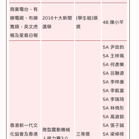
商業電台、有
線電視、布線
2016十大新聞
(學生組)頭
4B 陳小芊
寬頻、英文虎
選舉
獎
報及星島日報
5A 尹政鈞
5A 王梓珮
5A 何彥樂
5A 呂聯源
5A 李梓康
5A 李凱富
5A 李瑞琦
5A 林倚彤
5A 高滄鎔
香港新一代文
5A 張子誠
微型震動機械
化協會及香港
三等獎
5A 梁倬桸
人接力賽3.0