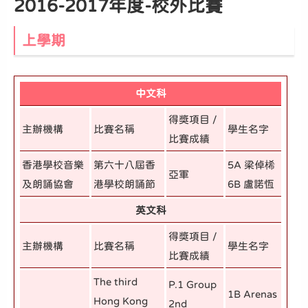
2016-2017年度-校外比賽
上學期
中文科
得獎項目 /
主辦機構
比賽名稱
學生名字
比賽成績
香港學校音樂
第六十八屆香
5A 梁倬桸
亞軍
及朗誦協會
港學校朗誦節
6B 盧諾恆
英文科
得獎項目 /
主辦機構
比賽名稱
學生名字
比賽成績
The third
P.1 Group
1B Arenas
Hong Kong
2nd