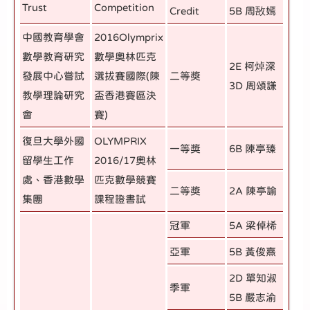
Trust
Competition
Credit
5B 周敔嫣
中國教育學會
2016Olymprix
數學教育研究
數學奧林匹克
2E 柯焯深
發展中心嘗試
選拔賽國際(陳
二等獎
3D 周頌謙
教學理論研究
盃香港賽區決
會
賽)
復旦大學外國
OLYMPRIX
一等獎
6B 陳亭臻
留學生工作
2016/17奧林
處、香港數學
匹克數學競賽
二等獎
2A 陳亭諭
集團
課程證書試
冠軍
5A 梁倬桸
亞軍
5B 黃俊熹
2D 單知淑
季軍
5B 嚴志渝