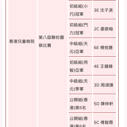
初級組(小
3E 沈子淇
巧)冠軍
初級組(鬥
2C 廖啟翰
力)冠軍
第八屆聯校圍
香港兒童棋院
中級組(天
棋比賽
6E 傅宛慧
元)亞軍
初級組(用
4E 王鍵鋒
智)亞軍
中級組(天
3D 周頌謙
元)季軍
公開組(香
5D 陳梓軒
港)第5名
公開組(香
5C 傅智霖
港)第6名