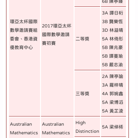
6B 陳亭臻
3A 譚日桁
環亞太杯國際
3B 龔樂恆
2017環亞太杯
數學邀請賽組
3D 林溢晴
國際數學邀請
委會、香港資
二等獎
5A 林倚彤
賽初賽
優教育中心
5B 陳兆豪
5B 譚蔓瑜
5B 嚴志渝
2A 陳亭諭
3A 羅梓晴
三等獎
4A 郭婉鑫
5A 梁博滔
5A 黃芷淩
High
Australian
Australian
5A 梁倬桸
Distinction
Mathematics
Mathematics