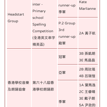
Kate
inter -
runner-up
Marlianne
Primary
季軍
Headstart
school
Group
P.2 Group
Spelling
3rd
Competition
2A 黃子航
runner-up
(全港英文串字
殿軍
精英盃)
3B 孫凱朗
冠軍
3E 馬晶晶
2B 周敔瑤
亞軍
4B 呂瑞愷
香港學校音樂
第六十八屆香
1A 葉雋逸
及朗誦協會
港學校朗誦節
2C 王睿晴
3E 戴子朗
季軍
5A 尹政鈞