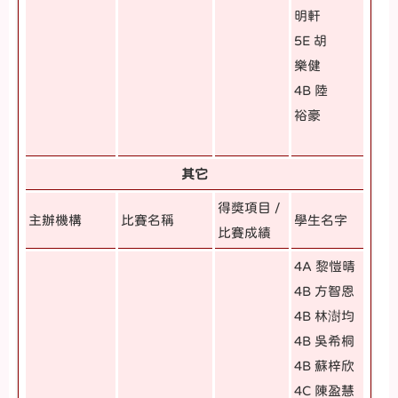
明軒
5E 胡
樂健
4B 陸
裕豪
其它
得獎項目 /
主辦機構
比賽名稱
學生名字
比賽成績
4A 黎愷晴
4B 方智恩
4B 林澍均
4B 吳希桐
4B 蘇梓欣
4C 陳盈慧