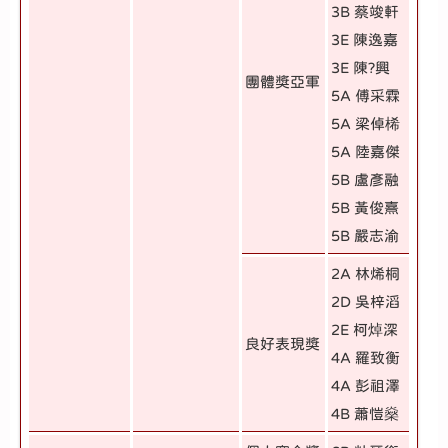
3B 蔡竣軒
3E 陳逸嘉
3E 陳?興
團體獎亞軍
5A 傅采霖
5A 梁倬桸
5A 陸嘉傑
5B 盧彥融
5B 黃俊熹
5B 嚴志渝
2A 林烯桐
2D 吳梓滔
2E 柯焯深
良好表現獎
4A 羅致衡
4A 彭祖澤
4B 蕭愷燊