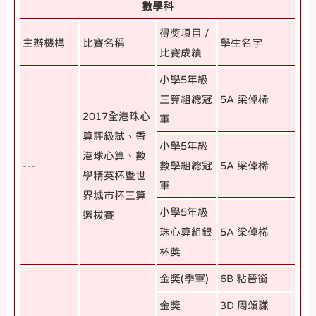
數學科
得獎項目 /
主辦機構
比賽名稱
學生名字
比賽成績
小學5年級
三算組總冠
5A 梁倬桸
2017全港珠心
軍
算評級試、香
小學5年級
港球心算、數
---
數學組總冠
5A 梁倬桸
學精英杯暨世
軍
界城市杯三算
小學5年級
選拔賽
珠心算組銀
5A 梁倬桸
杯獎
金獎(季軍)
6B 粘晉銜
金獎
3D 周頌謙