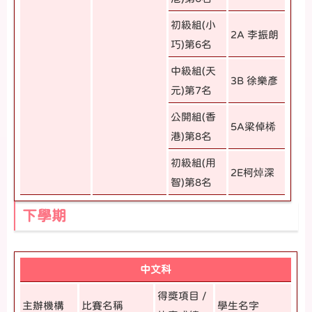
初級組(小
2A 李振朗
巧)第6名
中級組(天
3B 徐樂彥
元)第7名
公開組(香
5A梁倬桸
港)第8名
初級組(用
2E柯焯深
智)第8名
下學期
中文科
得獎項目 /
主辦機構
比賽名稱
學生名字