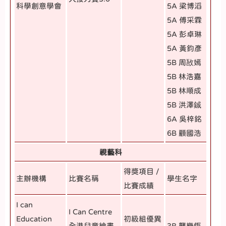
科學創意學會
5A 梁博滔
5A 傅采霖
5A 彭卓琳
5A 黃鈞彥
5B 周敔嫣
5B 林浩嘉
5B 林順成
5B 洪澤鋮
6A 吳梓銘
6B 顧國浩
視藝科
得獎項目 /
主辦機構
比賽名稱
學生名字
比賽成績
I can
I Can Centre
Education
初級組優異
全港兒童繪畫
3B
龔樂恆