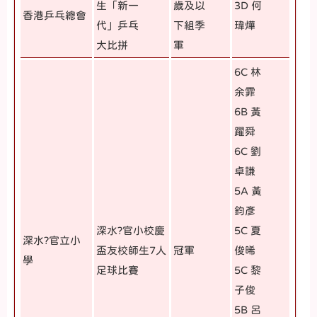
生「新一
歲及以
3D 何
香港乒乓總會
代」乒乓
下組季
瑋燁
大比拼
軍
6C 林
余霏
6B 黃
躍舜
6C 劉
卓謙
5A 黃
鈞彥
深水?官小校慶
5C 夏
深水?官立小
盃友校師生7人
冠軍
俊晞
學
足球比賽
5C 黎
子俊
5B 呂