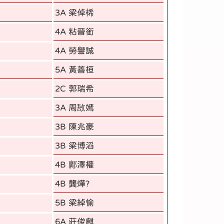
3A 梁倬桸
4A 粘晉銜
4A 勞譽誠
5A 黃善桓
2C 郭瑞希
3A 周敔嫣
3B 陳兆豪
3B 梁博滔
4B 鄺澤權
4B 龔燁?
5B 梁綽愉
6A 莊俊麒