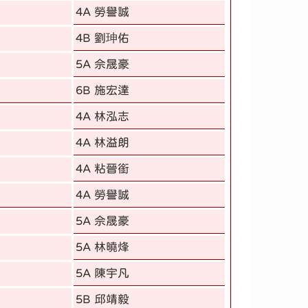
4A 勞譽誠
4B 劉珅佑
5A 佘晟豪
6B 施宏達
4A 林泓志
4A 林溢朗
4A 粘晉銜
4A 勞譽誠
5A 佘晟豪
5A 林曉烽
5A 陳宇凡
5B 邱靖毅