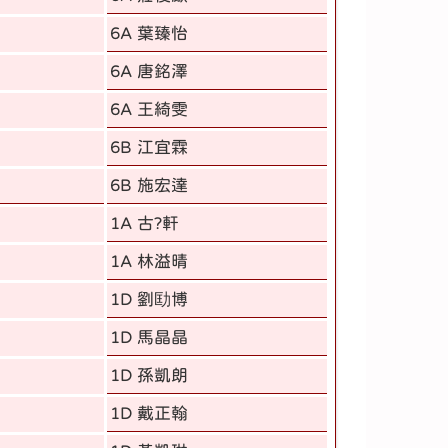
6A 葉臻怡
6A 唐銘澤
6A 王綺雯
6B 江宜霖
6B 施宏達
1A 古?軒
1A 林溢晴
1D 劉劻博
1D 馬晶晶
1D 孫凱朗
1D 戴正翰