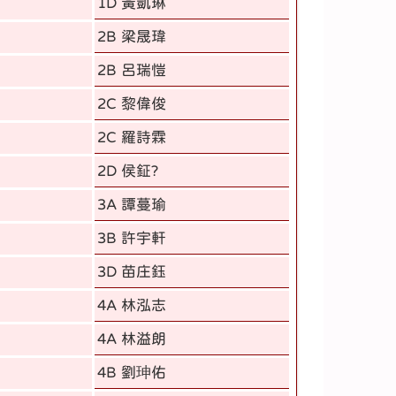
1D 黃凱琳
2B 梁晟瑋
2B 呂瑞愷
2C 黎偉俊
2C 羅詩霖
2D 侯鉦?
3A 譚蔓瑜
3B 許宇軒
3D 苗庄鈺
4A 林泓志
4A 林溢朗
4B 劉珅佑