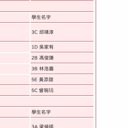
學生名字
3C 邱靖淳
1D 吳家有
2B 馮俊謙
3B 林浩嘉
5E 黃添誼
5C 曾琬琄
學生名字
3A 梁倬桸