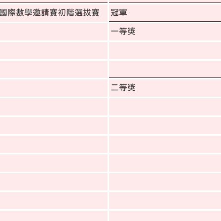
杯國際數學邀請賽初階選拔賽
冠軍
一等獎
二等獎