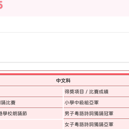
5
中文科
得獎項目 / 比賽成績
朗誦比賽
小學中級組亞軍
港學校朗誦節
男子粵語詩詞獨誦冠軍
女子粵語詩詞獨誦亞軍