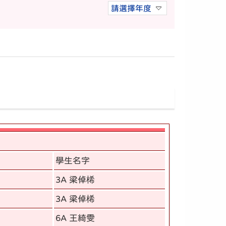
請選擇年度
學生名字
3A 梁倬桸
3A 梁倬桸
6A 王綺雯