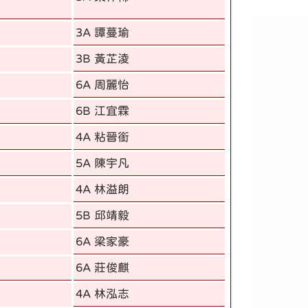
3A 譚蔓瑜
3B 黃芷淩
6A 周麗怡
6B 江宜霖
4A 粘晉銜
5A 陳宇凡
4A 林溢朗
5B 邱靖毅
6A 梁家豪
6A 莊俊麒
4A 林泓志