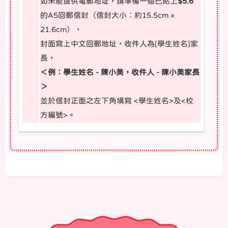
如未能提供電郵地址，請準備一個已貼上
$5.6
的A5回郵信封（信封大小︰約15.5cm ×
21.6cm），
封面寫上中文回郵地址，收件人為[學生姓名]家
長，
＜例：學生姓名 - 陳小美，收件人 - 陳小美家長
＞
並於信封正面之左下角填寫 <學生姓名>及<校
方編號>。