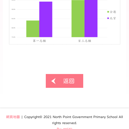
返回
網頁地圖
| Copyright© 2021 North Point Government Primary School All
rights reserved.
By: ctd.hk