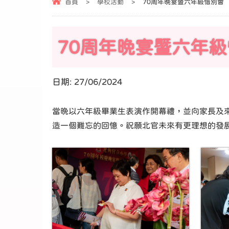
首頁
>
學校活動
>
70周年晩宴暨六年級惜別會
70周年晩宴暨六年
日期:
27/06/2024
當晚以六年級畢業生表演作開幕禮，並向家長及
造一個難忘的回憶。祝願北官未來有更理想的發