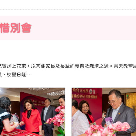
級惜別會
來賓送上花束，以答謝家長及長輩的養育及栽培之恩。當天教育
展，校譽日隆。