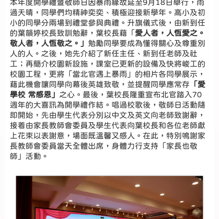
本年度開學禮暨敬師日因暴雨緣故延至9月18日舉行，雨
過天晴，同學們均精神奕奕、積極迎接新學年。高小及初
小的同學分兩場到禮堂參與典禮。升旗儀式後，由新到任
的葉韻婷校長致訓勉辭，葉校長藉「
愛人者，人恆愛之。
敬人者，人恆敬之。」
勉勵同學要成為懂得關心及尊重別
人的人。之後，她先介紹了新任主任、新到任老師及社
工；再簡介校園新設施，課室已更新的設備及快將峻工的
校園工程，更將「當北官遇上暴雨」的相片各同學展示，
藉此機會讓同學向幕後英雄致敬，並提醒同學應常存
「愛
學校 常感恩」
之心。最後，葉校長隆重宣布北官踏入70
週年的大喜訊為開學禮作結。唱過校歌後，敬師日活動隨
即開始，先由學生代表分別以中文及英文向老師致謝辭，
接着由家長教師會委員及學生代表向葉校長和各位老師獻
上花束以表謝意，場面既溫馨又感人。在此，特別鳴謝家
長教師會委員當天全體出席，身體力行支持「家長也敬
師」活動。