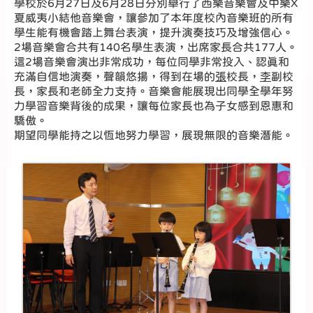
學校於6月27日及6月28日分別舉行了西樂音樂會及中樂X
夏威夷小結他音樂會，讓參加了本年度校內音樂班的所有
學生能有機會踏上舞台表演，提升演奏技巧及增強信心。
2場音樂會合共有140名學生表演，出席家長合共177人。
這2場音樂會演出非常成功，每位同學非常投入、認真和
充滿自信地演奏，聲韻悠揚，得到在場的
張
校長，
李
副校
長，家長和老師全力支持。音樂會能展現出同學全學年努
力學習音樂背後的成果，讓每位家長也為子女感到恩惠和
驕傲。
期望同學能持之以恆地努力學習，展現無限的音樂潛能。