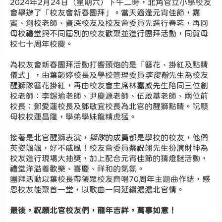
2024年2月24日（星期六）下午二時，北角官立小學校友
會舉辦了「校友會新春團拜」。當天適逢元宵佳節，嘉
賓、創校老師、資深校友及校友會委員先進行春茗，再回
母校禮堂與不同屆別的校友歡聚並進行團拜活動，同賀母
校七十周年校慶。
為校友會新春團拜活動打響頭炮的是「簪花、掛紅及點睛
儀式」，由葉韻婷校長及學校管理委員
李復翰
先生為校友
醒獅隊簪花掛紅，再由校友會主席林嘉威先生陪同三位創
校老師：李錫瑜老師、尹慶源老師、伍啟基老師、兩位前
校長：鄧愛蓮校長及鄧敏宜校長為北官的醒獅點睛。祝願
母校校運昌隆，學弟學妹龍精虎猛。
接著是北官醒獅表演，
獅隊
的成員都是學校的校友，他們
英姿颯颯，好不威風！校友會委員蔡祝翊先生扮演財神為
校友進行現場大抽獎，加上配合元宵佳節的猜燈謎活動，
禮堂洋溢着歡樂、喜慶、祥和的氣氛。
團拜活動以葉校長帶領眾校友齊唱70周年主題曲作結，感
恩校友能聚首一堂，以歌曲一同延續濃濃北官情。
最後，祝願北官校友們，龍年吉祥，萬事如意！