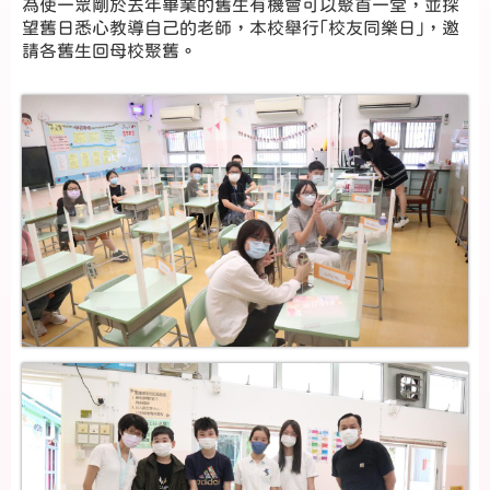
為使一眾剛於去年畢業的舊生有機會可以聚首一堂，並探
望舊日悉心教導自己的老師，本校舉行｢校友同樂日｣，邀
請各舊生回母校聚舊。