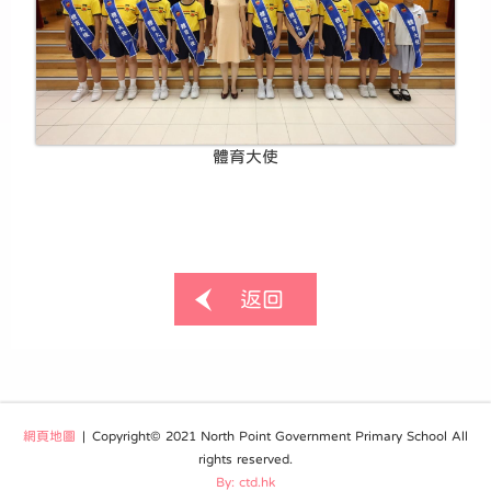
體育大使
返回
網頁地圖
| Copyright© 2021 North Point Government Primary School All
rights reserved.
By: ctd.hk