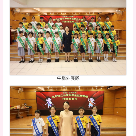
午膳外展隊