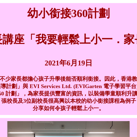
幼小銜接360計劃
長講座「我要輕鬆上小一．家
2021年6月19日
不少家長都擔心孩子升學後能否順利銜接。因此，香港
EVI Services Ltd. (EVIGarten 電子學習平台) 及
360 計劃」，為家長提供豐富的資訊，以裝備學童順利升
，張校長及3位副校長很高興以本校的幼小銜接課程為例子
分享如何令孩子輕鬆上小一。